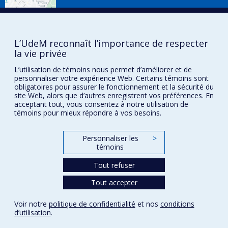
L’UdeM reconnaît l’importance de respecter
la vie privée
514 343-7851
L’utilisation de témoins nous permet d’améliorer et de
Courriel
personnaliser votre expérience Web. Certains témoins sont
obligatoires pour assurer le fonctionnement et la sécurité du
Suivez-nous !
site Web, alors que d’autres enregistrent vos préférences. En
acceptant tout, vous consentez à notre utilisation de
témoins pour mieux répondre à vos besoins.
Personnaliser les
>
Plan du site
témoins
Tout refuser
Accessibilité
Tout accepter
Voir notre
politique de confidentialité
et nos
conditions
Confidentialité
d’utilisation
.
Conditions d’utilisation