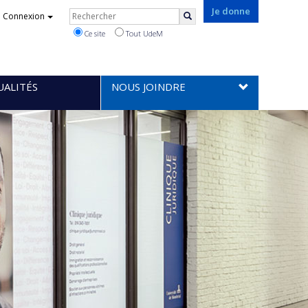
Rechercher
Je donne
Connexion
Rechercher
Ce site
Tout UdeM
UALITÉS
NOUS JOINDRE