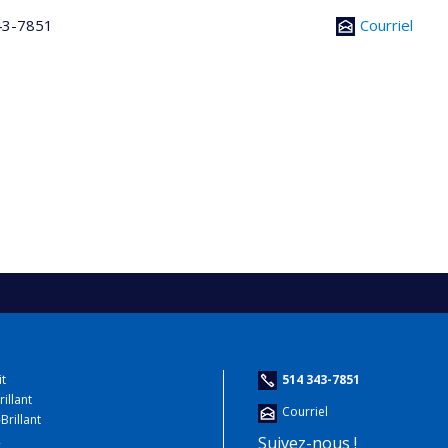
43-7851
Courriel
it
514 343-7851
rillant
Courriel
Brillant
2
Suivez-nous !