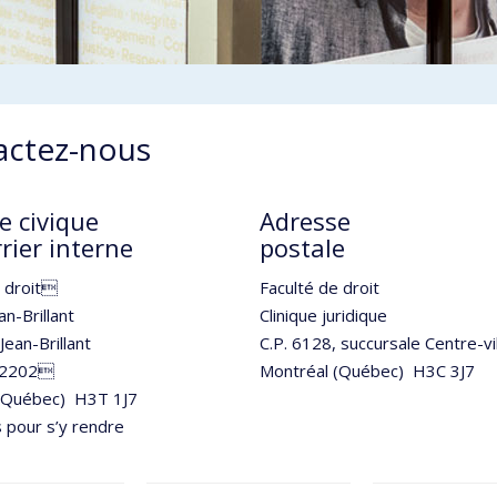
actez-nous
e civique
Adresse
rier interne
postale
e droit
Faculté de droit
an-Brillant
Clinique juridique
Jean-Brillant
C.P. 6128, succursale Centre-vi
-2202
Montréal (Québec) H3C 3J7
(Québec) H3T 1J7
 pour s’y rendre